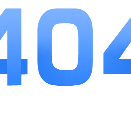
块逻辑清晰，数据展示直观，定位、健康监测功能
实用性突出，同步微课、试卷等免费福利减轻家庭
教辅资料支出。综合素质评价板块打通家校评价闭
环，成长花园增添温和亲子互动，没有繁杂广告干
扰。整体功能贴合中小学家长真实需求，操作门槛
低，数据同步稳定，适合需要全面掌握孩子校园学
习、健康、安全状况的家长长期使用。
相关
推荐
更多+
他寻
查看
应用软件
60.70MB