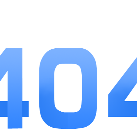
能省去搜集字帖、打印资料的麻烦，是日常研
习书法很省心的辅助软件。
相关
推荐
更多+
试试万年历黄历
查看
应用软件
40.44MB
7
租手机
查看
应用软件
31.51MB
6