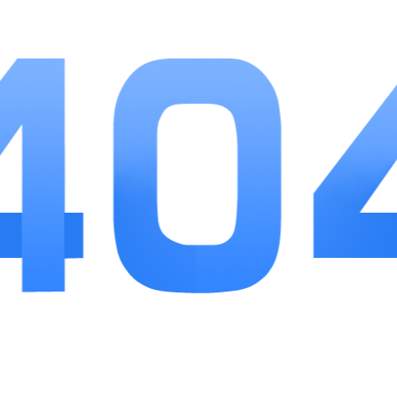
杂的专业门槛，依靠清晰的模块划分和直观的操作
逻辑降低上手难度，很适合初次接触正念放松的新
手。自然音效库内容丰富，搭配离线功能能够覆盖
出行、居家、办公多种场景，木鱼和电子念珠的趣
味形式也让长期坚持更有仪式感。新人福利降低试
用门槛，免费基础内容足以满足日常舒缓、轻度助
眠的需求，整体兼顾实用性与性价比。作为日常调
节情绪、改善睡眠的辅助工具，能够切实帮助使用
者舒缓日常压力，养成规律放松的生活习惯。
相关
推荐
更多+