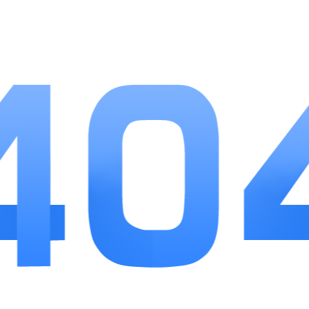
测量员测地测亩仪是实用性很强的田间移动端
测亩工具，没有繁杂多余功能，全部围绕土地测量
的真实需求设计，完美替代笨重的传统手持测亩
仪。多种测量模式覆盖从菜园到大田的不同规模地
块，坡地测算、离线作业、台账管理等细节功能贴
合农户日常办事需求，免费基础功能足以满足绝大
多数日常测地场景，高级权益不用强制付费，做简
单任务就能解锁。不管是日常核对承包地面积、申
报农业补贴，还是土地流转时确认亩数，都能拿出
精准可留存的数据，操作顺手、数据清晰，长期管
理多块田地时，地块归档功能也能省去反复重测的