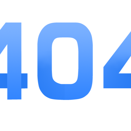
操作步骤简单直白，新用户简单摸索就能熟练使
用。实时定位的数据准确度稳定，再加上线上充值
功能，解决了线下充值点偏少的问题，搭配乘车优
惠活动，长期乘坐公交可以节省一部分开支。对于
经常通勤的居民来说，线路收藏和到站提醒实用性
很强，能够有效压缩候车时间，唯一需要留意的是
定期查看公告栏目，及时掌握线路临时调整内容。
整体来看这款本地化出行工具适配巴东日常生活，
不管是本地人生活通勤，还是外地游客游览县城，
都可以借助这款APP顺畅乘坐公共交通。