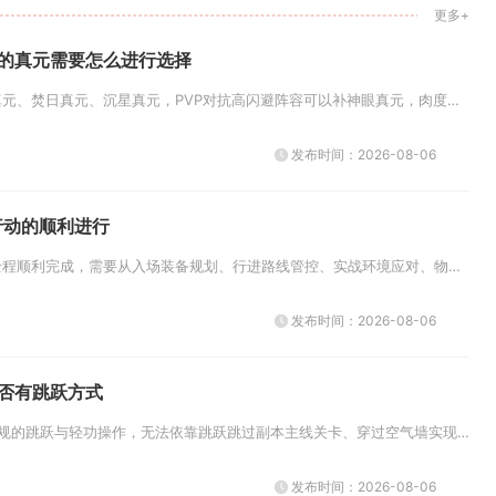
更多+
鸡的真元需要怎么进行选择
小鸡真元优先选择灭世真元、焚日真元、沉星真元，PVP对抗高闪避阵容可以补神眼真元，肉度需求偏高的江湖玩法搭配千古真元，不...
发布时间：2026-08-06
行动的顺利进行
想要保障暗区突围行动全程顺利完成，需要从入场装备规划、行进路线管控、实战环境应对、物资精细化管理以及撤离收尾风控五个维度...
发布时间：2026-08-06
否有跳跃方式
卧虎藏龙2古皇陵存在合规的跳跃与轻功操作，无法依靠跳跃跳过副本主线关卡、穿过空气墙实现跳关，但能够借助轻功跳跃抵达场景高...
发布时间：2026-08-06