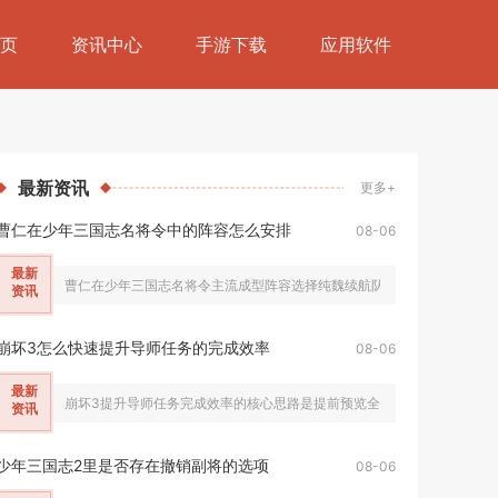
页
资讯中心
手游下载
应用软件
最新
资讯
更多+
曹仁在少年三国志名将令中的阵容怎么安排
08-06
最新
曹仁在少年三国志名将令主流成型阵容选择纯魏续航队，搭配武将为曹仁、
资讯
崩坏3怎么快速提升导师任务的完成效率
08-06
最新
崩坏3提升导师任务完成效率的核心思路是提前预览全部考核试炼目标、区
资讯
少年三国志2里是否存在撤销副将的选项
08-06