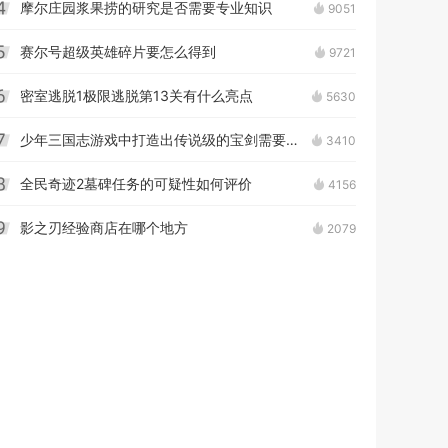
摩尔庄园浆果捞的研究是否需要专业知识
9051
4
赛尔号超级英雄碎片要怎么得到
9721
5
密室逃脱1极限逃脱第13关有什么亮点
5630
6
少年三国志游戏中打造出传说级的宝剑需要什么条件
3410
7
全民奇迹2墓碑任务的可疑性如何评价
4156
8
影之刃经验商店在哪个地方
2079
9