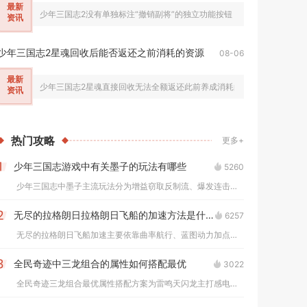
最新
少年三国志2没有单独标注“撤销副将”的独立功能按钮，无法一键直接清空
资讯
少年三国志2星魂回收后能否返还之前消耗的资源
08-06
最新
少年三国志2星魂直接回收无法全额返还此前养成消耗的全部资源，只会按
资讯
热门
攻略
更多+
少年三国志游戏中有关墨子的玩法有哪些
5260
1
少年三国志中墨子主流玩法分为增益窃取反制流、爆发连击输出流、...
无尽的拉格朗日拉格朗日飞船的加速方法是什么
6257
2
无尽的拉格朗日飞船加速主要依靠曲率航行、蓝图动力加点、增援投...
全民奇迹中三龙组合的属性如何搭配最优
3022
3
全民奇迹三龙组合最优属性搭配方案为雷鸣天闪龙主打感电增伤属性...