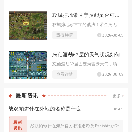
攻城掠地紫甘宁技能是否可以对敌方造成控制
攻城掠地紫甘宁的战法固若金汤无法对敌方造成任何控制效果，武将...
查看详情
2026-08-09
忘仙渡劫62层的天气状况如何
忘仙渡劫62层固定为雷暴天气，场地持续落下劫雷，大范围雷电伤...
查看详情
2026-08-09
最新
资讯
更多+
战双帕弥什在外地的名称是什么
08-09
最新
战双帕弥什在海外官方标准名称为Punishing:Gray
资讯