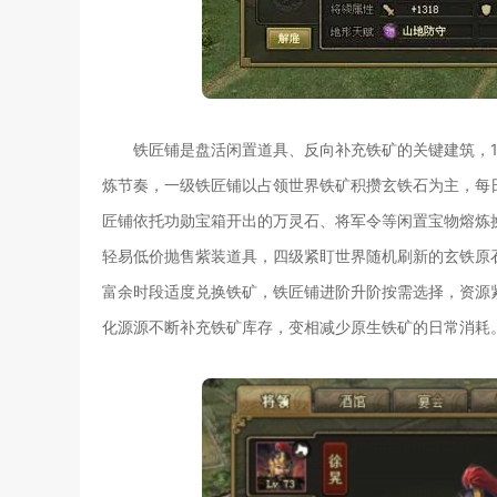
铁匠铺是盘活闲置道具、反向补充铁矿的关键建筑，1
炼节奏，一级铁匠铺以占领世界铁矿积攒玄铁石为主，每
匠铺依托功勋宝箱开出的万灵石、将军令等闲置宝物熔炼
轻易低价抛售紫装道具，四级紧盯世界随机刷新的玄铁原
富余时段适度兑换铁矿，铁匠铺进阶升阶按需选择，资源
化源源不断补充铁矿库存，变相减少原生铁矿的日常消耗