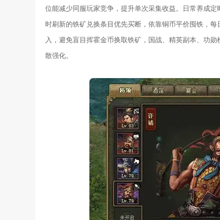
位能减少同服玩家竞争，提升单次采集收益。日常养成定
时刷新的铁矿兑换条目优先买断，依靠铜币平价囤铁，每
入，避免盲目挥霍金币换取铁矿，国战、精英副本、功勋
散强化。