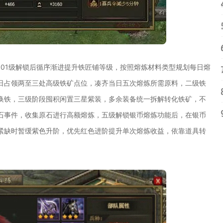
01级解锁后循序渐进提升铁匠铺等级，按照熔炼材料类型规划每日熔
日占领两至三处高级铁矿点位，凑齐当日五次熔炼所需原料，二级铁
换铁，三级阶段囤积闲置三星紫装，多余装备统一拆解转化铁矿，不
石事件，收集原石进行高额熔炼，五级解锁银币熔炼功能后，在银币
紧缺时暂缓紫色升阶，优先红色进阶提升单次熔炼收益，依靠道具转
。