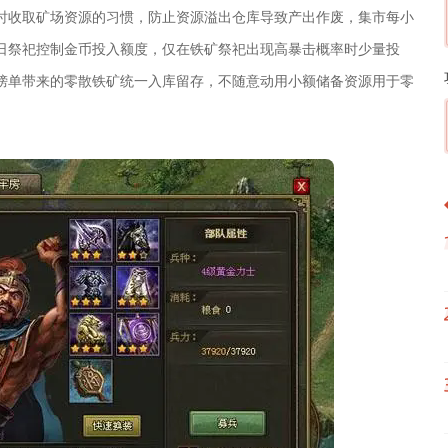
时收取矿场资源的习惯，防止资源溢出仓库导致产出作废，集市每小
日祭祀控制金币投入额度，仅在铁矿祭祀出现高暴击概率时少量投
榜单带来的零散铁矿统一入库留存，不随意动用小额储备资源用于零