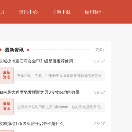
页
资讯中心
手游下载
应用软件
最新
资讯
更多+
攻城掠地宝石商会金币升级是否推荐使用
08-07
最新
整体结论：高氪、中氪长期发展玩家推荐拉满宝石商会金币升级，零氪微氪
资讯
如何最大程度地发挥影之刃3食物buff的效果
08-07
最新
想要最大化利用影之刃3食物buff，核心要点是吃透同类覆盖规则、利用饱
资讯
攻城掠地175级所需开启条件是什么
08-07