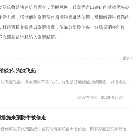
助双倍收益快速扩容库存，限时兑换、转盘类产出铁矿的活动优先参
刚需升级，活动额外资源留作后期神兵锻造使用，后期解锁神兵系统
，杜绝盲目兑换造成资源浪费，依靠分阶段储备、分场景消耗的模
不会因超前消耗陷入资源断层。
更多+
否能如何淘汰飞船
在无尽的拉格朗日当中淘汰闲置飞船一共有四种可靠方式，分别是基地舰船拆解回收、对话者协议舰船捐赠、战场战术自然损耗、舰船经...
发布时间：2026-08-07
用措施来预防牛被偷走
摩尔庄园内拥有多重可行措施可以有效预防奶牛被其他玩家私自出售偷走，既有家园空间布局改造方案，也有社交权限管理以及畜牧饲养...