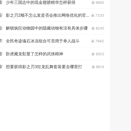
少年三国志中的琉金翅膀精华怎样获得
9693
4
影之刃2顺不怎么发是否会推出网络优化的官方教程
7335
5
解锁疯狂动物园中的隐藏动物有没有具体步骤
8245
6
全民奇迹魂石冰冻组合可否用于单人战斗
7940
7
卧虎藏龙彰显了怎样的武侠精神
9502
8
想要获得影之刃3狂龙乱舞套装要去哪里打
8614
9