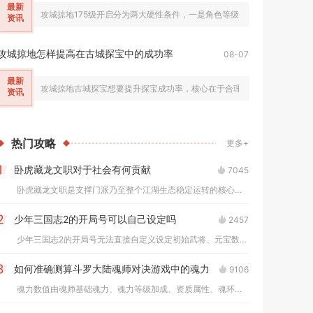
最新
攻城掠地175级开启分为两大硬性条件，一是角色等级达到174级，二是所
资讯
攻城掠地怎样提高在古城探宝中的成功率
08-07
最新
攻城掠地古城探宝想要提升探宝成功率，核心在于合理规划行进路线、统筹
资讯
热门
攻略
更多+
卧虎藏龙文职对于社会有何贡献
7045
1
卧虎藏龙文职是支撑门派乃至整个江湖生态稳定运转的核心体系，为...
少年三国志2的开局号可以自己设定吗
2457
2
少年三国志2的开局号无法直接自定义设定初始武将、元宝数量与核...
如何准确测算斗罗大陆魂师对决游戏中的魂力
9106
3
魂力数值由魂师基础魂力、魂力等级加成、资质属性、魂环固定与百...