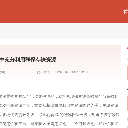
首
中充分利用和保存铁资源
之咲
发布时间：
2026-06-11 07:31:18
化闲置物资并结合活动集中消耗，就能实现铁资源长效留存与高效利
要稳住铁资源存量，首要从基建布局和日常资源收取入手，主城资源
，矿场优先提升等级且尽量朝着60的倍数档位升级，规避等级零散带
获稳定铁矿产出，国家矿区按需定点抢占，冷门时段抢占野外铁矿点