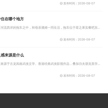
发布时间：2026-08-07
中住在哪个地方
潘妮居住在鹈鹕镇东部、河流西岸的拖车之中，和母亲潘姆一同生活，拖车位于星之果实餐吧东侧、镇长庄园北侧，是小镇里位置相对僻...
发布时间：2026-08-07
灵感来源是什么
影之刃整体创作灵感主要来源于古龙风格武侠文学、香港经典武侠影视作品，叠加功夫朋克美学体系，同时继承早期雨血系列原创世界观...
发布时间：2026-08-07