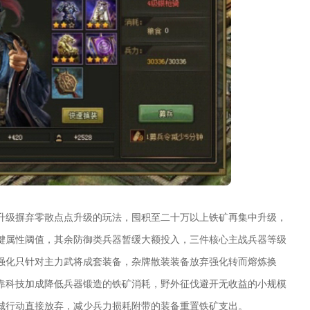
升级摒弃零散点点升级的玩法，囤积至二十万以上铁矿再集中升级，
键属性阈值，其余防御类兵器暂缓大额投入，三件核心主战兵器等级
强化只针对主力武将成套装备，杂牌散装装备放弃强化转而熔炼换
靠科技加成降低兵器锻造的铁矿消耗，野外征伐避开无收益的小规模
城行动直接放弃，减少兵力损耗附带的装备重置铁矿支出。