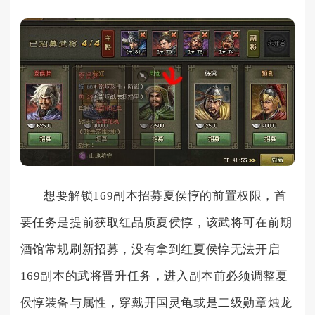
想要解锁169副本招募夏侯惇的前置权限，首
要任务是提前获取红品质夏侯惇，该武将可在前期
酒馆常规刷新招募，没有拿到红夏侯惇无法开启
169副本的武将晋升任务，进入副本前必须调整夏
侯惇装备与属性，穿戴开国灵龟或是二级勋章烛龙