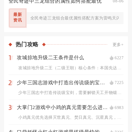
全民奇迹中三龙组合的属性如何搭配最优
08-06
最新
全民奇迹三龙组合最优属性搭配方案为雷鸣天闪龙主打
资讯
热门
攻略
更多+
攻城掠地升级二王条件是什么
6227
1
攻城掠地升级二王（二级王朝）核心条件：本国先达成一级王朝，国...
少年三国志游戏中打造出传说级的宝剑需要什么条件
7225
2
少年三国志中打造传说级宝剑，需要解锁天工开物锻造系统、拥有满...
大掌门2游戏中小鸡的真元需要怎么进行选择
6983
3
小鸡真元优先选择灭世真元、焚日真元、沉星真元，PVP对抗高闪...