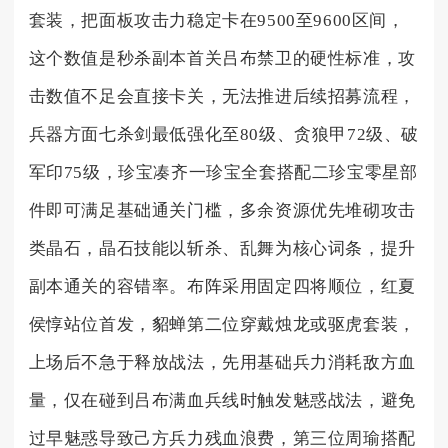
套装，把面板攻击力稳定卡在9500至9600区间，
这个数值是秒杀副本首关吕布禁卫的硬性标准，攻
击数值不足会直接卡关，无法推进后续招募流程，
兵器方面七杀剑最低强化至80级、贪狼甲72级、破
军印75级，珍宝凑齐一珍宝全套搭配二珍宝零星部
件即可满足基础通关门槛，多余资源优先堆砌攻击
类晶石，晶石技能以斩杀、乱舞为核心词条，提升
副本通关的容错率。布阵采用固定四将顺位，红夏
侯惇站位首发，貂蝉第二位穿戴烛龙或驱虎套装，
上场后不急于释放战法，先用基础兵力消耗敌方血
量，仅在碰到吕布满血兵线时触发魅惑战法，避免
过早魅惑导致己方兵力残血浪费，第三位周瑜搭配