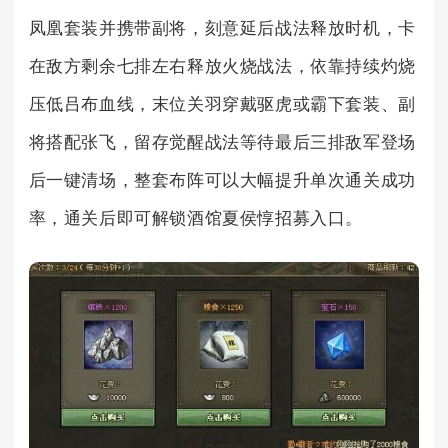
凤凰套装并携带副将，刻意延后战法释放时机，卡
在敌方剩余七排左右释放火烧战法，依靠持续灼烧
压低吕布血线，末位关羽穿戴驱虎或霸下套装、副
将搭配张飞，留存觉醒战法等待最后三排敌军登场
后一键清场，整套布阵可以大幅提升单次通关成功
率，通关后即可解锁酒馆夏侯惇招募入口。