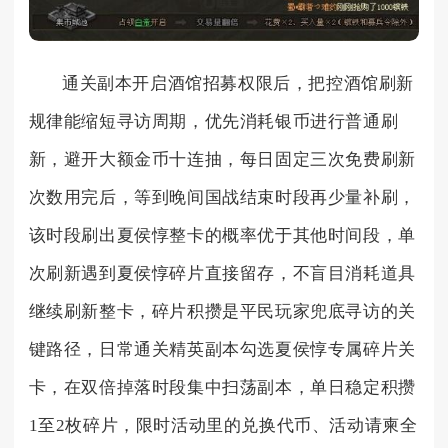
通关副本开启酒馆招募权限后，把控酒馆刷新
规律能缩短寻访周期，优先消耗银币进行普通刷
新，避开大额金币十连抽，每日固定三次免费刷新
次数用完后，等到晚间国战结束时段再少量补刷，
该时段刷出夏侯惇整卡的概率优于其他时间段，单
次刷新遇到夏侯惇碎片直接留存，不盲目消耗道具
继续刷新整卡，碎片积攒是平民玩家兜底寻访的关
键路径，日常通关精英副本勾选夏侯惇专属碎片关
卡，在双倍掉落时段集中扫荡副本，单日稳定积攒
1至2枚碎片，限时活动里的兑换代币、活动请柬全