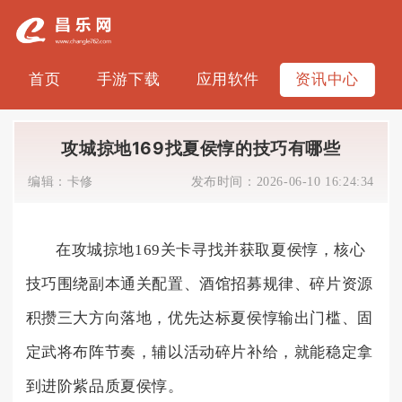
首页
手游下载
应用软件
资讯中心
攻城掠地169找夏侯惇的技巧有哪些
编辑：
卡修
发布时间：
2026-06-10 16:24:34
在攻城掠地169关卡寻找并获取夏侯惇，核心
技巧围绕副本通关配置、酒馆招募规律、碎片资源
积攒三大方向落地，优先达标夏侯惇输出门槛、固
定武将布阵节奏，辅以活动碎片补给，就能稳定拿
到进阶紫品质夏侯惇。