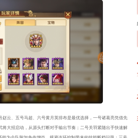
号赵云、五号马超、六号黄月英排布是最优选择，一号诸葛亮凭借先
武将大招启动，从源头打断对手输出节奏；二号关羽紧随出手快速解
，还能为全队附加免伤增益，规避连环控制带来的技能断档问题；三号