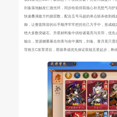
刘备落地触发仁德光环，同步给前排双核心补充怒气与护
快速叠满敌方灼烧层数，配合五号马超的单点斩杀收割残
御，让整套阵容的出手顺序牢牢把控在己方手中，形成稳
绝大多数突破石、升星材料集中供给诸葛亮与关羽，优先
输出，资源侧重暴击伤害与命中属性，刘备、黄月英只需
导致主C发育滞后，星级养成优先保证双核五星起步，剩