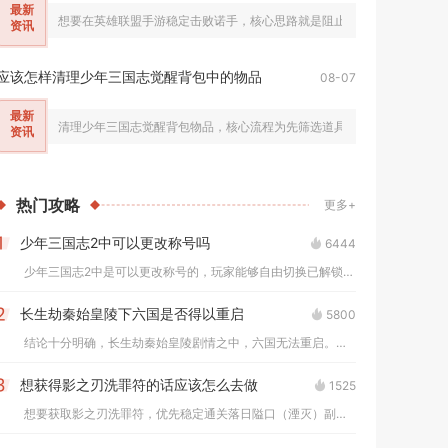
最新
想要在英雄联盟手游稳定击败诺手，核心思路就是阻止他叠满五层流血触发
资讯
应该怎样清理少年三国志觉醒背包中的物品
08-07
最新
清理少年三国志觉醒背包物品，核心流程为先筛选道具品级划分留存梯队，
资讯
热门
攻略
更多+
少年三国志2中可以更改称号吗
6444
1
少年三国志2中是可以更改称号的，玩家能够自由切换已解锁的各类...
长生劫秦始皇陵下六国是否得以重启
5800
2
结论十分明确，长生劫秦始皇陵剧情之中，六国无法重启。整套地宫...
想获得影之刃洗罪符的话应该怎么去做
1525
3
想要获取影之刃洗罪符，优先稳定通关落日隘口（湮灭）副本获取基...