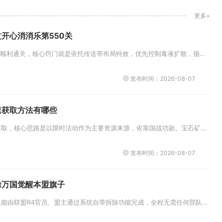
更多+
开心消消乐第550关
开心消消乐第550关想要顺利通关，核心窍门就是依托传送带布局特效，优先控制毒液扩散，循序渐进清理藤蔓与多层冰块，合理规划...
发布时间：2026-08-07
速获取方法有哪些
攻城掠地晶石想要快速获取，核心思路是以限时活动作为主要资源来源，依靠国战功勋、宝石矿场完成日常稳定产出，积攒15级宝石打...
发布时间：2026-08-07
除万国觉醒本盟旗子
完整无损拆除本盟旗帜仅能由联盟R4官员、盟主通过系统自带拆除功能完成，全程无需任何部队进攻、点火燃烧操作，旗帜建筑本体不...