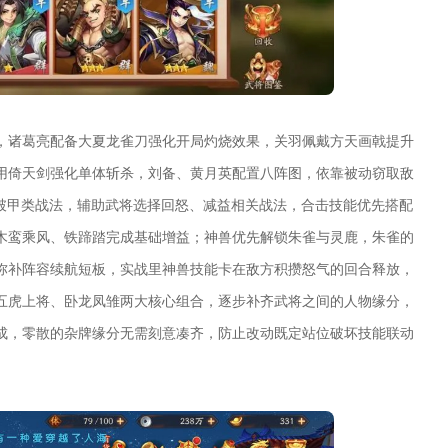
，诸葛亮配备大夏龙雀刀强化开局灼烧效果，关羽佩戴方天画戟提升
用倚天剑强化单体斩杀，刘备、黄月英配置八阵图，依靠被动窃取敌
、破甲类战法，辅助武将选择回怒、减益相关战法，合击技能优先搭配
木鸾乘风、铁蹄踏完成基础增益；神兽优先解锁朱雀与灵鹿，朱雀的
弥补阵容续航短板，实战里神兽技能卡在敌方积攒怒气的回合释放，
五虎上将、卧龙凤雏两大核心组合，逐步补齐武将之间的人物缘分，
成，零散的杂牌缘分无需刻意凑齐，防止改动既定站位破坏技能联动