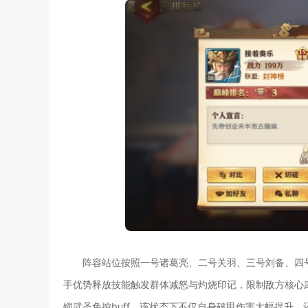
阵容站位按照一号诸葛亮、二号关羽、三号刘备、四
手优势释放技能触发群体减怒与灼烧印记，限制敌方核心
锁武圣免控buff，该状态下不仅自身破甲伤害大幅提升