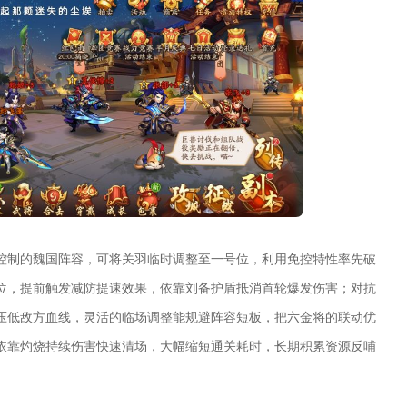
控制的魏国阵容，可将关羽临时调整至一号位，利用免控特性率先破
位，提前触发减防提速效果，依靠刘备护盾抵消首轮爆发伤害；对抗
压低敌方血线，灵活的临场调整能规避阵容短板，把六金将的联动优
依靠灼烧持续伤害快速清场，大幅缩短通关耗时，长期积累资源反哺