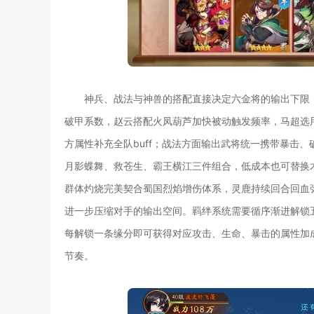
神兵、战法与神兽的搭配直接决定六金将的输出下限
破甲系数，赵云搭配火凤葫芦加快被动触发频率，马超选
方属性补充全队buff；战法方面输出武将统一携带暴击
月影蝶舞、救苍生、霸王横江三件组合，低成本也可替换
群体灼烧完美契合蜀国烈焰增伤体系，灵鹿持续回合回血
进一步压缩对手的输出空间。羁绊系统需要循序渐进解锁
每解锁一条缘分即可获得对应攻击、生命、暴击的属性加
节奏。