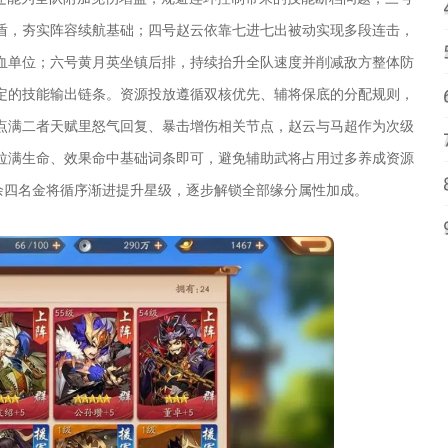
盾，夯实阵容续航基础；四号赵云依靠七进七出被动实现多段连击，
血单位；六号黄月英坐镇后排，持续抬升全队速度并削减敌方整体防
定的技能输出链条。资源投放遵循双核优先、辅将保底的分配规则，
点满二者天赋里怒气回复、暴击增伤相关节点，赵云与马超作为次级
拉满生命、效果命中基础词条即可，避免辅助武将占用过多养成资源
余四名金将循序渐进提升星级，逐步解锁全部缘分属性加成。