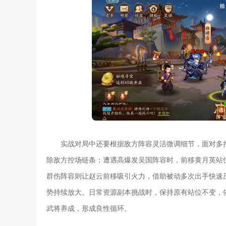
实战对局中还要根据敌方阵容灵活微调细节，面对多
除敌方控场链条；遭遇高爆发吴国阵容时，前移黄月英站
群伤阵容则让赵云前移吸引火力，借助被动多次出手快速
势持续放大。日常资源副本挑战时，保持原有站位不变，
武将养成，形成良性循环。