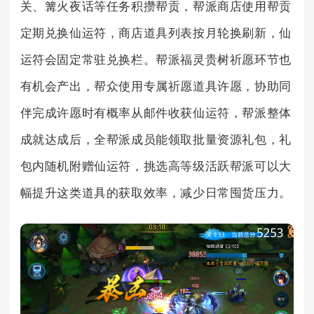
关、篝火夜话等任务积攒帮贡，帮派商店使用帮贡
定期兑换仙运符，商店道具列表按月轮换刷新，仙
运符会固定常驻兑换栏。帮派福灵贵树祈愿环节也
有机会产出，帮众使用专属祈愿道具许愿，协助同
伴完成许愿时有概率从邮件收获仙运符，帮派整体
成就达成后，全帮派成员能领取批量资源礼包，礼
包内随机附赠仙运符，挑选高等级活跃帮派可以大
幅提升这类道具的获取效率，减少日常囤货压力。