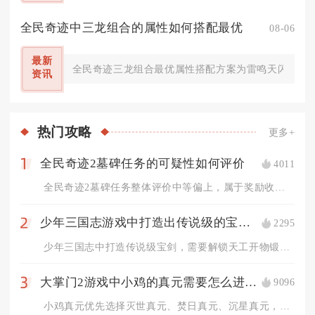
全民奇迹中三龙组合的属性如何搭配最优
08-06
最新
全民奇迹三龙组合最优属性搭配方案为雷鸣天闪龙主打
资讯
热门
攻略
更多+
全民奇迹2墓碑任务的可疑性如何评价
4011
1
全民奇迹2墓碑任务整体评价中等偏上，属于奖励收益与流程繁琐度...
少年三国志游戏中打造出传说级的宝剑需要什么条件
2295
2
少年三国志中打造传说级宝剑，需要解锁天工开物锻造系统、拥有满...
大掌门2游戏中小鸡的真元需要怎么进行选择
9096
3
小鸡真元优先选择灭世真元、焚日真元、沉星真元，PVP对抗高闪...