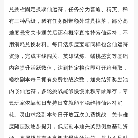
兑换栏固定换取仙运符，任务分为普通、精英、稀
有三种品级，稀有任务附带额外道具掉落，部分高
难度悬赏关卡通关后还有概率直接掉落仙运符，不
用消耗兑换材料。每日活跃度宝箱同样包含仙运符
资源，完成主线闯关、英雄试炼、蟠桃盛宴等基础
内容提升活跃数值，达到指定档位即可开箱领取，
蟠桃副本每日拥有免费挑战次数，通关结算奖励池
内嵌仙运符，多轮挑战能够慢慢累积零散库存，零
氪玩家依靠每日坚持日常就能平稳维持仙运符消
耗。灵山求经副本每日开放五次免费挑战，关卡难
度随层数逐步提升，低层副本通关奖励侧重基础资