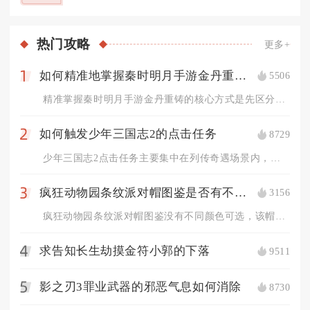
热门
攻略
更多+
如何精准地掌握秦时明月手游金丹重铸技巧
5506
1
精准掌握秦时明月手游金丹重铸的核心方式是先区分金丹类型与弟子...
如何触发少年三国志2的点击任务
8729
2
少年三国志2点击任务主要集中在列传奇遇场景内，进入对应列传地...
疯狂动物园条纹派对帽图鉴是否有不同颜色可选
3156
3
疯狂动物园条纹派对帽图鉴没有不同颜色可选，该帽子外观固定，不...
求告知长生劫摸金符小郭的下落
9511
4
影之刃3罪业武器的邪恶气息如何消除
8730
5