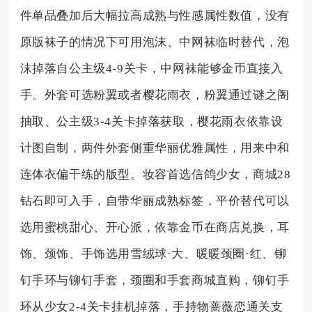
件单品叠加后大幅拉高成熟与性感属性数值，没有
原版袜子的情况下可用泡沫、中网袜临时替代，泡
沫掉落自公主级4-9关卡，中网袜能够金币直接入
手。外套可选粉翼或者樱花雨衣，粉翼通过谜之阁
抽取、公主级3-4关卡掉落获取，樱花雨衣依靠设
计图自制，两件外套侧重华丽优雅属性，用来中和
连体衣偏干练的版型。妆容首选信鸽少女，商城28
钻石即可入手，自带华丽成熟标签，平价替代可以
选用蜜桃甜心、开心派，依靠金币在商店兑换，耳
饰、颈饰、手饰选用雪绒球·大、暖暖颈圈·红、铆
钉手环与铆钉手套，颈圈和手套商城直购，铆钉手
环从少女2-4关卡挂机掉落，手持物蔷薇恋通关支