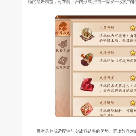
植的暴击增益，可在两回合内形成“控制—爆发—收割”的
再者是养成适配性与实战容错率的优势。群攻阵容对