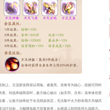
压制上。主流群攻阵容以周瑜、诸葛亮、张角等为核心，技能可同时
伤害。对战单核阵容时，敌方核心输出（如关羽、吕布）虽单体伤害
血量，让敌方始终处于全员残血状态，无法集中火力秒杀我方关键武
盖治疗目标，大幅降低敌方回复效率，从根源上削弱其持久战能力。