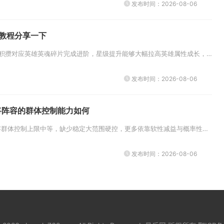
发布时间：2026-08-06
教程分享一下
乱斗西游2英雄升星依靠积攒对应英雄英魂碎片完成进阶，星级提升能够大幅拉高英雄属性成长，逐步解锁种族被动与技能强化效果，是...
发布时间：2026-08-06
将阵容的群体控制能力如何
少年三国志吴国金将阵容群体控制上限中等，缺少稳定大范围硬控，更多依靠软性减益与概率性控制限制对手，无法实现持续无缝群体禁...
发布时间：2026-08-06