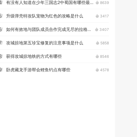
有没有人知道在少年三国志2中蜀国有哪些最强的输出阵容
8639
4
升级弹壳特攻队宠物为红色的攻略是什么
3417
5
如何有效地与团队成员合作完成无尽的拉格朗日调查任务
3407
6
攻城掠地第五珍宝修复的注意事项是什么
5858
7
获得攻城掠地铁的方式有哪些
8546
8
卧虎藏龙手游帮会鲤鱼钓点有哪些
4578
9