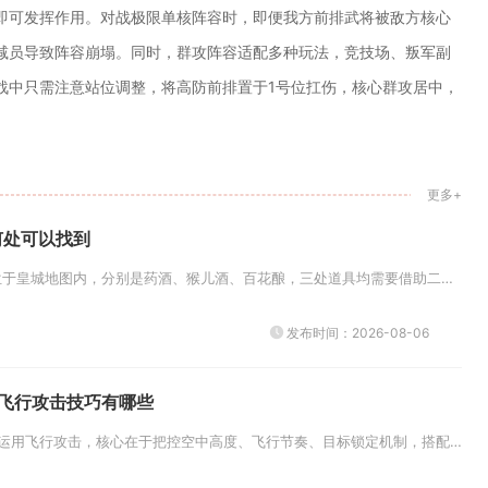
即可发挥作用。对战极限单核阵容时，即便我方前排武将被敌方核心
减员导致阵容崩塌。同时，群攻阵容适配多种玩法，竞技场、叛军副
战中只需注意站位调整，将高防前排置于1号位扛伤，核心群攻居中，
更多+
何处可以找到
卧虎藏龙贰三坛酒全部位于皇城地图内，分别是药酒、猴儿酒、百花酿，三处道具均需要借助二段轻功跳跃至建筑高点拾取，该道具是解...
发布时间：2026-08-06
飞行攻击技巧有哪些
全民奇迹2手游想要熟练运用飞行攻击，核心在于把控空中高度、飞行节奏、目标锁定机制，搭配职业技能实现持续输出与灵活规避，同...