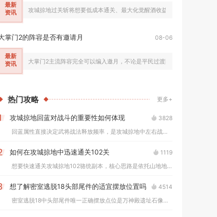
最新
攻城掠地过关斩将想要低成本通关、最大化觉醒酒收益，核心在于把控武力
资讯
大掌门2的阵容是否有邀请月
08-06
最新
大掌门2主流阵容完全可以编入邀月，不论是平民过渡阵容、爆发输出阵容
资讯
热门
攻略
更多+
攻城掠地回蓝对战斗的重要性如何体现
3828
1
回蓝属性直接决定武将战法释放频率，是攻城掠地中左右战斗胜负的...
如何在攻城掠地中迅速通关102关
1119
2
想要快速通关攻城掠地102骆统副本，核心思路是依托山地地形选...
想了解密室逃脱18头部尾件的适宜摆放位置吗
4514
3
密室逃脱18中头部尾件唯一正确摆放点位是万神殿遗址石像群中央...