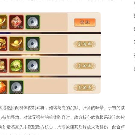
容必然搭配群体控制武将，如诸葛亮的沉默、张角的眩晕、于吉的减
与技能释放。对战无强控的单体阵容时，敌方核心武将极易被连续控
例如诸葛亮先手沉默敌方核心，周瑜紧随其后释放火攻群伤，配合卢