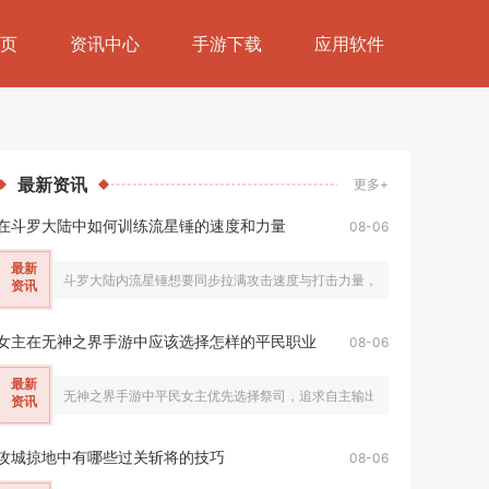
页
资讯中心
手游下载
应用软件
最新
资讯
更多+
在斗罗大陆中如何训练流星锤的速度和力量
08-06
最新
斗罗大陆内流星锤想要同步拉满攻击速度与打击力量，核心思路是以暗器手
资讯
女主在无神之界手游中应该选择怎样的平民职业
08-06
最新
无神之界手游中平民女主优先选择祭司，追求自主输出可选弓箭手，近战职
资讯
攻城掠地中有哪些过关斩将的技巧
08-06