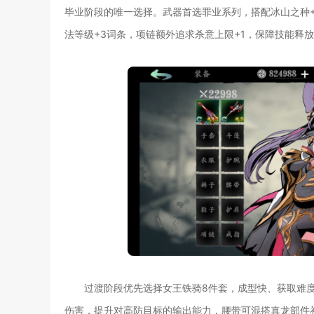
毕业阶段的唯一选择。武器首选罪业系列，搭配冰山之种
法等级+3词条，项链额外追求杀意上限+1，保障技能释
过渡阶段优先选择女王铁骑8件套，成型快、获取难
伤害，提升对高防目标的输出能力，腰带可混搭真龙部件