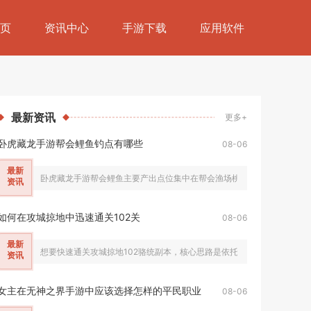
页
资讯中心
手游下载
应用软件
最新
资讯
更多+
卧虎藏龙手游帮会鲤鱼钓点有哪些
08-06
最新
卧虎藏龙手游帮会鲤鱼主要产出点位集中在帮会渔场桃花谷浅滩水草区、桃
资讯
如何在攻城掠地中迅速通关102关
08-06
最新
想要快速通关攻城掠地102骆统副本，核心思路是依托山地地形选用适配武
资讯
女主在无神之界手游中应该选择怎样的平民职业
08-06