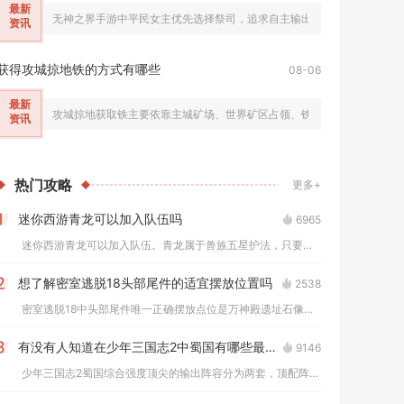
最新
无神之界手游中平民女主优先选择祭司，追求自主输出可选弓箭手，近战职
资讯
获得攻城掠地铁的方式有哪些
08-06
最新
攻城掠地获取铁主要依靠主城矿场、世界矿区占领、铁匠铺熔炼、功勋奖励
资讯
热门
攻略
更多+
迷你西游青龙可以加入队伍吗
6965
1
迷你西游青龙可以加入队伍。青龙属于兽族五星护法，只要成功获取...
想了解密室逃脱18头部尾件的适宜摆放位置吗
2538
2
密室逃脱18中头部尾件唯一正确摆放点位是万神殿遗址石像群中央...
有没有人知道在少年三国志2中蜀国有哪些最强的输出阵容
9146
3
少年三国志2蜀国综合强度顶尖的输出阵容分为两套，顶配阵容为关...