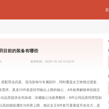
首
羽目前的装备有哪些
人
发布时间：
2025-10-24 13:32:41
心，搭配罪业武器、混沌首饰与专属刻印，同时覆盖女王铁骑过渡套、
派需求。真龙10件套是轻羽输出上限的核心，4件效果解锁单技能主
心法品质提供全伤加成，珍藏版心法效果翻倍；8件让同品质同类型副
幅拉高技能链属性与伤害上限，相比女王8件套可显著提升攻击力，是