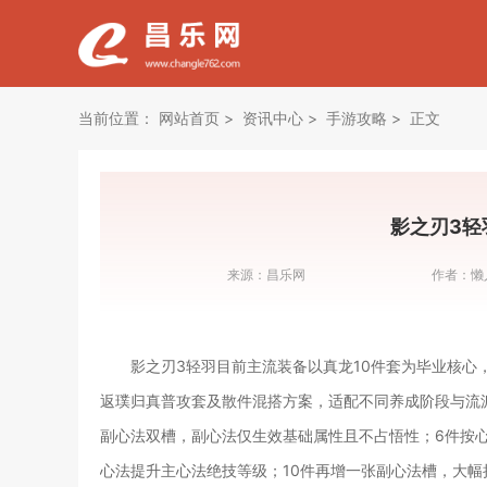
当前位置：
网站首页
资讯中心
手游攻略
正文
影之刃3轻
来源：
昌乐网
作者：
懒
影之刃3轻羽目前主流装备以真龙10件套为毕业核
返璞归真普攻套及散件混搭方案，适配不同养成阶段与流
副心法双槽，副心法仅生效基础属性且不占悟性；6件按
心法提升主心法绝技等级；10件再增一张副心法槽，大