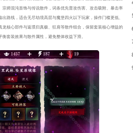
、宗师混沌首饰与传说散件，词条优先普攻伤害、攻击吸附、暴击率
输出路线，适合无尽劫境高层与魔堡四火以下玩家，操作门槛更低、
真龙核心部件与返璞归真极、狂肩等散件组合，保留套装核心增益的
平衡套装效果与散件属性，避免整体收益下滑。