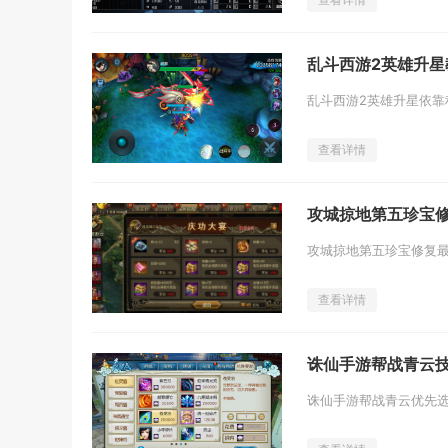
乱斗西游2英雄升星
查看详情
攻城掠地第五珍宝
查看详情
诛仙手游帮战青云