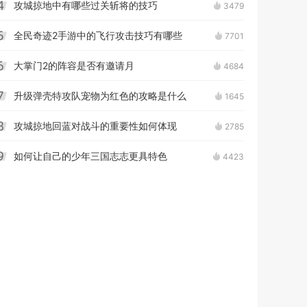
攻城掠地中有哪些过关斩将的技巧
3479
4
全民奇迹2手游中的飞行攻击技巧有哪些
7701
5
大掌门2的阵容是否有邀请月
4684
6
升级弹壳特攻队宠物为红色的攻略是什么
1645
7
攻城掠地回蓝对战斗的重要性如何体现
2785
8
如何让自己的少年三国志志更具特色
4423
9