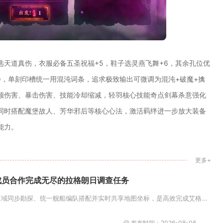
天道真伤，衣服必备五圣祝福+5，鞋子选灵燕飞舞+6，其余孔位优
静，单刻印槽统一用混沌词条，追求极致输出可微调为混沌+破魔+擒
领伤害、暴击伤害、技能冷却缩减，轻羽核心技能奇点剑幕杀意强化
同时搭配魔堡故人、芳华邪后等核心心法，激活羁绊进一步放大装备
能力。
更多+
成员合作完成无尽的拉格朗日调查任务
团队固定五人分工、分区域同步勘探、统一舰船编队搭配并实时共享地图坐标，是高效完成艾格勒姆物资调查全流程、稳定获取05舰船...
发布时间：2026-08-06