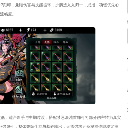
+7刻印，兼顾伤害与技能循环，护腕选九九归一，戒指、项链优先心
放流畅度。
度低，适合新手与中期过渡，搭配禁忌混沌首饰可将部分伤害转为真实
补强属性，整体兼顾生存与基础输出，无需强求五圣祝福也能稳定推