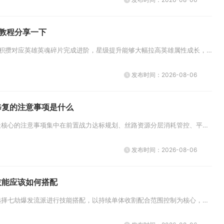
教程分享一下
乱斗西游2英雄升星依靠积攒对应英雄英魂碎片完成进阶，星级提升能够大幅拉高英雄属性成长，逐步解锁种族被动与技能强化效果，是...
发布时间：2026-08-06
修复的注意事项是什么
攻城掠地第五珍宝修复最核心的注意事项集中在前置战力达标规划、丝路资源分层消耗管控、平叛关卡策略取舍、碎片收集节奏统筹以及...
发布时间：2026-08-06
技能应该如何搭配
诛仙手游帮战青云优先选择七劫爆发流派进行技能搭配，以持续单体收割配合范围控制为核心，技能栏常驻真元护体、唤雷诀、真元华闪...