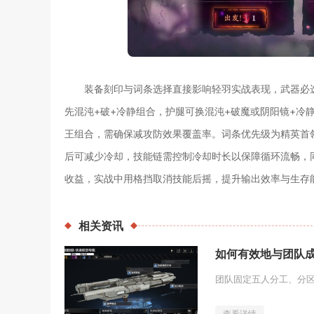
装备刻印与词条选择直接影响轻羽实战表现，武器必选
先混沌+破+冷静组合，护腿可换混沌+破魔或阴阳镜+冷
王组合，需确保减攻防效果覆盖率。词条优先级为精英首
后可减少冷却，技能链需控制冷却时长以保障循环流畅，
收益，实战中用格挡取消技能后摇，提升输出效率与生存
相关
资讯
如何有效地与团队
查看详情