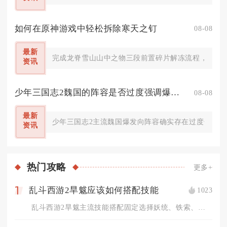
如何在原神游戏中轻松拆除寒天之钉
08-08
最新
完成龙脊雪山山中之物三段前置碎片解冻流程，抵达山
资讯
少年三国志2魏国的阵容是否过度强调爆发能力
08-08
最新
少年三国志2主流魏国爆发向阵容确实存在过度偏重爆
资讯
热门
攻略
更多+
乱斗西游2旱魃应该如何搭配技能
1023
1
乱斗西游2旱魃主流技能搭配固定选择妖统、铁索、尸碑，标准连招...