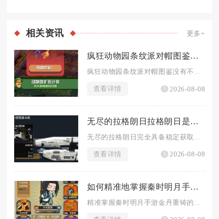
相关
资讯
更多+
疯狂动物园条纹派对帽图鉴是否有不同颜色可选
疯狂动物园条纹派对帽图鉴没有不同颜色可选，该帽子外观固定，不...
查看详情
2026-08-08
无尽的拉格朗日拉格朗日是否有能力获取大量金属
无尽的拉格朗日完全具备稳定获取大量金属的途径，只要搭配基建建...
查看详情
2026-08-08
如何精准地掌握秦时明月手游金丹重铸技巧
精准掌握秦时明月手游金丹重铸的核心方式是先区分金丹类型与弟子...