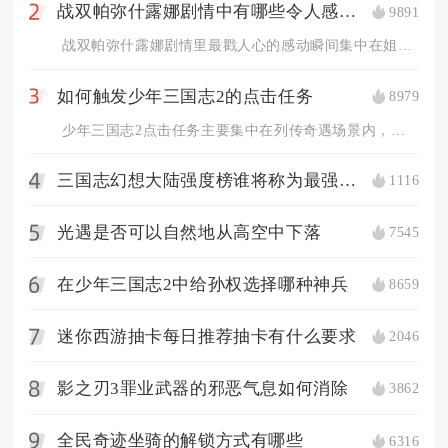
战双帕弥什露娜剧情中有哪些令人感动的瞬间
9891
2
战双帕弥什露娜剧情里最戳人心的感动瞬间集中在姐妹羁绊的双向奔...
如何触发少年三国志2的点击任务
8979
3
少年三国志2点击任务主要集中在列传奇遇场景内，进入对应列传地...
三国志幻想大陆强度榜谁将称为最强战神
1116
4
光遇是否可以自然地从高空中下落
7545
5
在少年三国志2中给孙权选择哪种神兵
8659
6
迷你西游抽卡每日推荐抽卡有什么要求
2046
7
影之刃3罪业武器的邪恶气息如何消除
3862
8
全民奇迹坐骑的解锁方式有哪些
6316
9