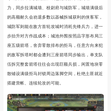
力，同步拉满城墙、校尉府与城防军，城墙满级后
的高额耐久会劝退多数以器械拆城获利的侠客军，
城防军则能在敌方首轮攻城时消耗先锋兵力，进一
步抬升对方作战成本；城池外围按照品字形布局三
座五级箭塔，舍弃零散排布的拒马，任意方向来犯
的敌军拆塔时都会遭到三座箭塔同步输出，单支队
伍拆完整套箭塔往往会出现巨额兵损，闲置地块零
散铺设满级拒马封锁周边落脚空间，杜绝土匪就近
搭建营帐、连续轮攻的可能。