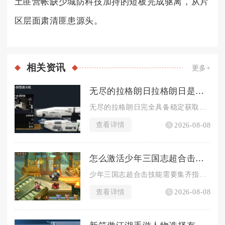
土匪营帐缺少城防科技加持的短板完成驱离，从片
区层面肃清匪患源头。
相关
资讯
更多+
无尽的拉格朗日拉格朗日是否有能力获取大量金属
无尽的拉格朗日完全具备稳定获取大量金属的途径，只要搭配基建建...
查看详情
2026-08-08
怎么激活少年三国志超合击技能
少年三国志超合击技能需要集齐指定羁绊武将同时上阵，并且核心武...
查看详情
2026-08-08