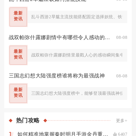
最新
乱斗西游2旱魃主流技能搭配固定选择妖统、铁索、尸
资讯
战双帕弥什露娜剧情中有哪些令人感动的瞬间
08-08
最新
战双帕弥什露娜剧情里最戳人心的感动瞬间集中在姐妹
资讯
三国志幻想大陆强度榜谁将称为最强战神
08-08
最新
三国志幻想大陆强度榜中，能够登顶最强战神位置的武
资讯
热门
攻略
更多+
如何精准地掌握秦时明月手游金丹重铸技巧
6407
1