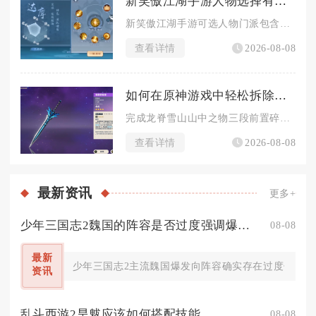
新笑傲江湖手游人物选择有哪些
新笑傲江湖手游可选人物门派包含华山、武当、无相、恒山、日月、...
查看详情
2026-08-08
如何在原神游戏中轻松拆除寒天之钉
完成龙脊雪山山中之物三段前置碎片解冻流程，抵达山顶寒天之钉区...
查看详情
2026-08-08
最新
资讯
更多+
少年三国志2魏国的阵容是否过度强调爆发能力
08-08
最新
少年三国志2主流魏国爆发向阵容确实存在过度偏重爆
资讯
乱斗西游2旱魃应该如何搭配技能
08-08