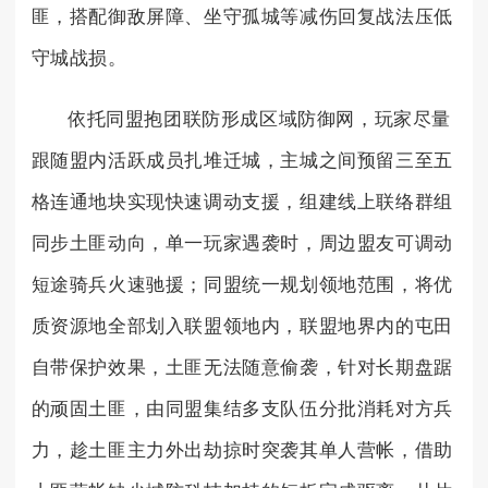
匪，搭配御敌屏障、坐守孤城等减伤回复战法压低
守城战损。
依托同盟抱团联防形成区域防御网，玩家尽量
跟随盟内活跃成员扎堆迁城，主城之间预留三至五
格连通地块实现快速调动支援，组建线上联络群组
同步土匪动向，单一玩家遇袭时，周边盟友可调动
短途骑兵火速驰援；同盟统一规划领地范围，将优
质资源地全部划入联盟领地内，联盟地界内的屯田
自带保护效果，土匪无法随意偷袭，针对长期盘踞
的顽固土匪，由同盟集结多支队伍分批消耗对方兵
力，趁土匪主力外出劫掠时突袭其单人营帐，借助