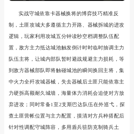
实战守城依靠卡器械换将的博弈技巧精准反
制，土匪攻城大多遵循主力开路、器械拆城的进攻
逻辑，玩家利用攻城五分钟读秒空档调整队伍配
置，敌方主力抵达城池触发倒计时时临时抽调主力
队伍主将，让城内部队暂时避战规避主力损耗，等
到敌方器械部队即将触碰城池的瞬间换回主将，集
中火力全歼攻城器械，失去器械后土匪只能依靠主
力硬拆高额耐久城墙，海量体力消耗会迫使对方放
弃进攻；同时常备1至2支斯巴达队伍在外巡弋，探
查土匪营帐位置与主力配置，摸清对方兵种搭配后
针对性调配守城阵容，多用盾兵驻防克制骑兵土