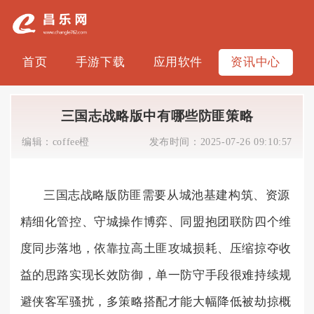
首页
手游下载
应用软件
资讯中心
三国志战略版中有哪些防匪策略
编辑：
coffee橙
发布时间：
2025-07-26 09:10:57
三国志战略版防匪需要从城池基建构筑、资源
精细化管控、守城操作博弈、同盟抱团联防四个维
度同步落地，依靠拉高土匪攻城损耗、压缩掠夺收
益的思路实现长效防御，单一防守手段很难持续规
避侠客军骚扰，多策略搭配才能大幅降低被劫掠概