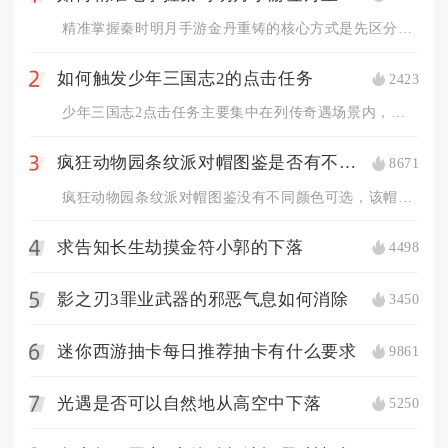
精准掌握秦时明月手游金丹重铸的核心方式是先区分金丹类型与弟子...
如何触发少年三国志2的点击任务
2423
2
少年三国志2点击任务主要集中在列传奇遇场景内，进入对应列传地...
疯狂动物园条纹派对帽图鉴是否有不同颜色可选
8671
3
疯狂动物园条纹派对帽图鉴没有不同颜色可选，该帽子外观固定，不...
求告知长生劫摸金符小郭的下落
4498
4
影之刃3罪业武器的邪恶气息如何消除
3450
5
迷你西游抽卡每日推荐抽卡有什么要求
9861
6
光遇是否可以自然地从高空中下落
5250
7