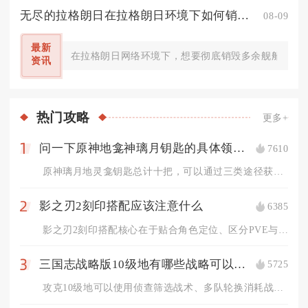
无尽的拉格朗日在拉格朗日环境下如何销毁无尽的舰船
08-09
最新
在拉格朗日网络环境下，想要彻底销毁多余舰船分为基
资讯
热门
攻略
更多+
问一下原神地龛神璃月钥匙的具体领取方式
7610
1
原神璃月地灵龛钥匙总计十把，可以通过三类途径获取，分别为璃月...
影之刃2刻印搭配应该注意什么
6385
2
影之刃2刻印搭配核心在于贴合角色定位、区分PVE与PVP场景...
三国志战略版10级地有哪些战略可以使用
5725
3
攻克10级地可以使用侦查筛选战术、多队轮换消耗战术、营帐前置...