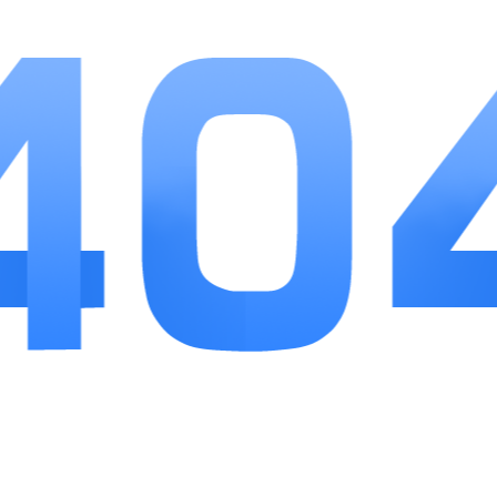
从基础首饰到高定套装循序渐进，不会出现难度断
层，养成体系轻量化，不用长时间肝资源也能持续
解锁新素材。福利投放稳定，日常登录、限时赛事
能稳定补充稀有矿石与高级工具，自由创作模式给
足创意发挥空间，打磨、镶嵌的音效与光影画面治
愈感十足。唯一短板是后期重复订单占比小幅提
升，不过每月更新全新款式素材能够缓解单调感，
适合闲暇时放松、喜欢手工搭配模拟玩法的玩家长
期体验。
相关
推荐
更多+